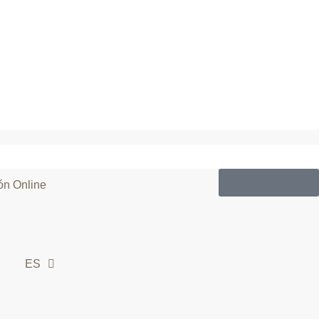
ES
93 455 85 35
ón Online
ES