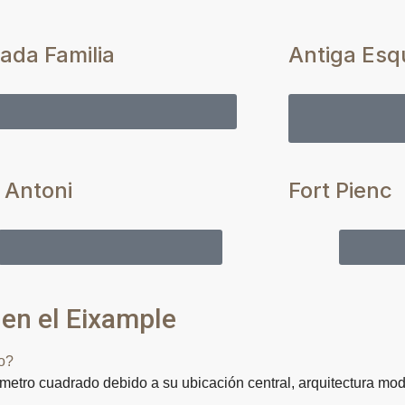
ada Familia
Antiga Esq
Vender tu piso en Sagrada Familia
Vender tu 
 Antoni
Fort Pienc
Vender tu piso en Sant Antoni
Vender
 en el Eixample
so?
r metro cuadrado debido a su ubicación central, arquitectura mo