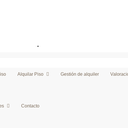
e
Propiedades
Contacto
iso
Alquilar Piso
Gestión de alquiler
Valoraci
es
Contacto