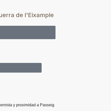
uerra de l'Eixample
piso en Antiga Esquerra de
l'Eixample
 tu piso en Fort Pienc
dernista y proximidad a Passeig