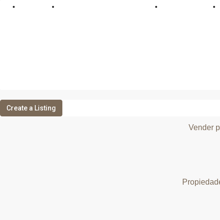
Vender piso
Alquilar Piso
Gestión de alquiler
Valoración Onlin
Create a Listing
Vender p
Propiedad