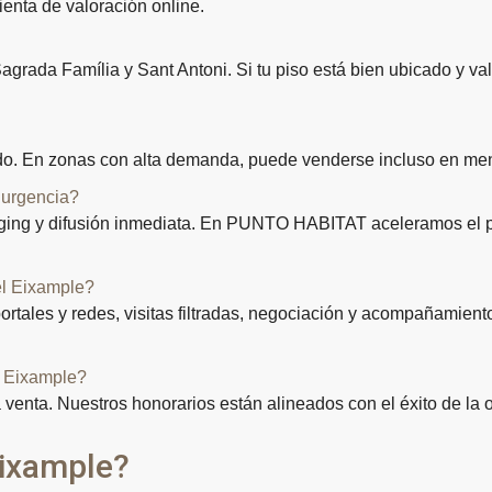
ienta de valoración online.
rada Família y Sant Antoni. Si tu piso está bien ubicado y va
tado. En zonas con alta demanda, puede venderse incluso en m
 urgencia?
aging y difusión inmediata. En PUNTO HABITAT aceleramos el pr
l Eixample?
tales y redes, visitas filtradas, negociación y acompañamiento
l Eixample?
nta. Nuestros honorarios están alineados con el éxito de la 
Eixample?