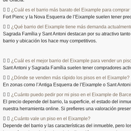
¿Cuál es el barrio más barato del Eixample para comprar
Fort Pienc y la Nova Esquerra de l’Eixample suelen tener preci
¿Qué barrio del Eixample tiene más demanda actualmen
Sagrada Família y Sant Antoni destacan por su atractivo tant
barrio y ubicación los hace muy competitivos.
¿Cuál es el mejor barrio del Eixample para vender un pis
Sant Antoni y Sagrada Família suelen tener compradores activo
¿Dónde se venden más rápido los pisos en el Eixample?
En zonas como l’Antiga Esquerra de l’Eixample o Sant Antoni,
¿Cuánto puedo pedir por mi piso en el Eixample de Barc
El precio depende del barrio, la superficie, el estado del i
nuestra herramienta online. Si prefieres una valoración presenc
¿Cuánto vale un piso en el Eixample?
Depende del barrio y las características del inmueble, pero l