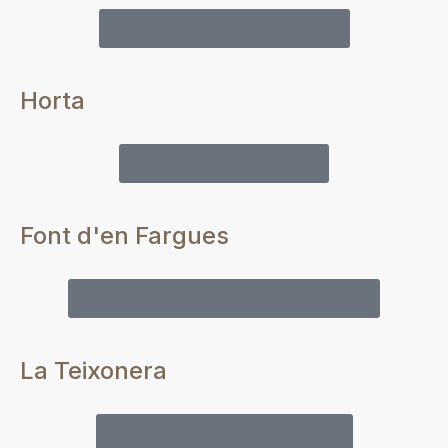
Vender tu piso en El Guinardó
Horta
Vender tu piso en Horta
Font d'en Fargues
Vender tu piso en La Font d'en Fargues
La Teixonera
Vender tu piso en La Teixonera