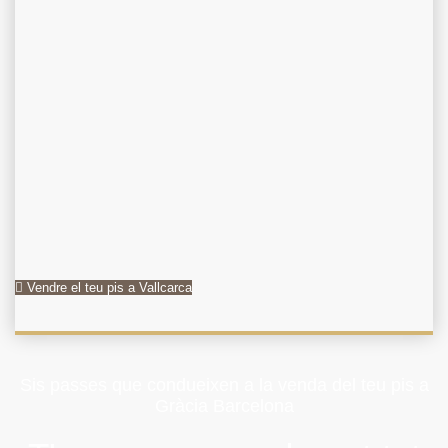
Vendre el teu pis a Vallcarca
Sis passes que condueixen a la venda del teu pis a
Gràcia Barcelona