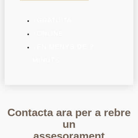
GRATUÏTA
ONLINE
EN MENYS DE 2
MINUTS
Contacta ara per a rebre
un
assesorament