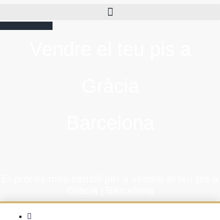
93 455 85 35
Vendre el teu pis a
Gràcia
Barcelona
El procés més senzill per a vendre el teu pis a
Gràcia | Barcelona