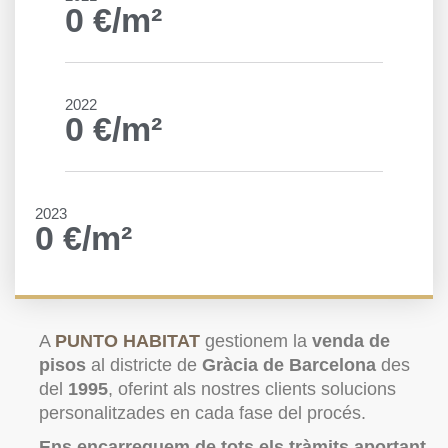
0
€/m²
2022
0
€/m²
2023
0
€/m²
A
PUNTO HABITAT
gestionem la
venda de
pisos
al districte de
Gràcia de Barcelona
des
del
1995
, oferint als nostres clients solucions
personalitzades en cada fase del procés.
Ens encarreguem de tots els tràmits aportant