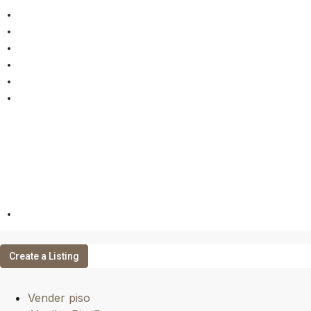
Vender piso
Alquilar Piso
Gestión de alquiler
Valoración Online
Propiedades
Contacto
ES
Create a Listing
Vender piso