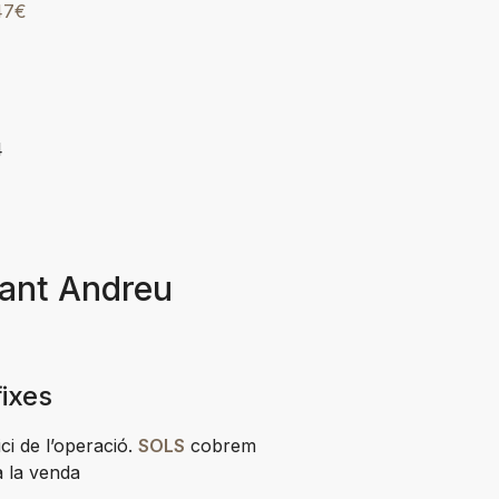
47€
4
Sant Andreu
fixes
ici de l’operació.
SOLS
cobrem
a la venda