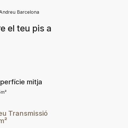
t Andreu Barcelona
 el teu pis a
perfície mitja
5m²
eu Transmissió
m²