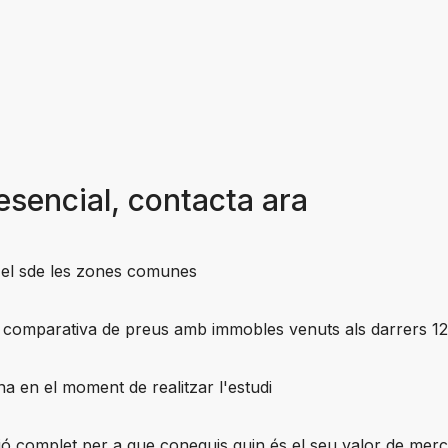
esencial, contacta ara
i el sde les zones comunes
 una comparativa de preus amb immobles venuts als darrers 12
na en el moment de realitzar l'estudi
ió complet per a que coneguis quin és el seu valor de merc