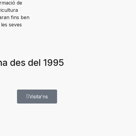
ormació de
icultura
aran fins ben
 les seves
na des del 1995
Visita'ns