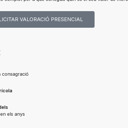
LICITAR VALORACIÓ PRESENCIAL
t
a consagració
rícola
dels
, en els anys