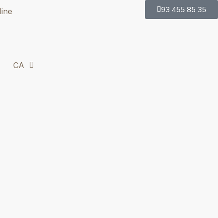
93 455 85 35
line
CA