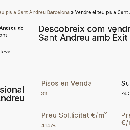
teu pis a Sant Andreu Barcelona
»
Vendre el teu pis a San
Descobreix com vendre
 Andreu de
ions
Sant Andreu amb Èxit
 teva
Pisos en Venda
Su
sional
316
74,
 Andreu
Preu Sol.licitat €/m²
Pr
€/
4.147€