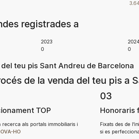
3.6
des registrades a
2023
202
0
0
 del teu pis Sant Andreu de Barcelona
océs de la venda del teu pis a 
03
cionament TOP
Honoraris 
 recerca als portals immobiliaris i
Fixats des de l’in
OVA-HO
si es perfeccion