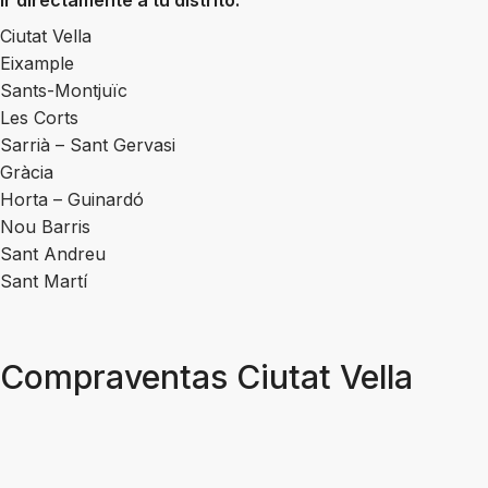
Ir directamente a tu distrito:
Ciutat Vella
Eixample
Sants-Montjuïc
Les Corts
Sarrià – Sant Gervasi
Gràcia
Horta – Guinardó
Nou Barris
Sant Andreu
Sant Martí
Compraventas Ciutat Vella